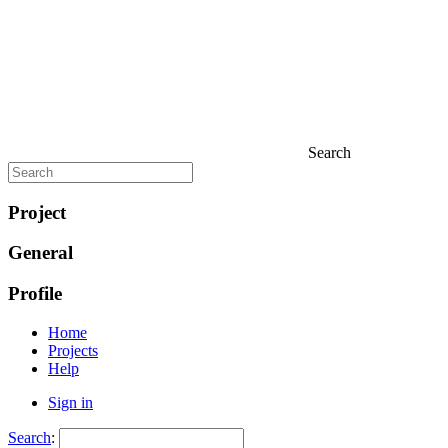
Search
Project
General
Profile
Home
Projects
Help
Sign in
Search
: