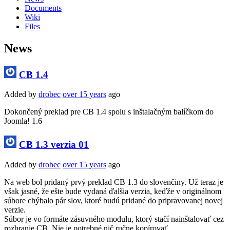
Documents
Wiki
Files
News
CB 1.4
Added by
drobec
over 15 years
ago
Dokončený preklad pre CB 1.4 spolu s inštalačným balíčkom do
Joomla! 1.6
CB 1.3 verzia 01
Added by
drobec
over 15 years
ago
Na web bol pridaný prvý preklad CB 1.3 do slovenčiny. Už teraz je
však jasné, že ešte bude vydaná ďalšia verzia, keďže v originálnom
súbore chýbalo pár slov, ktoré budú pridané do pripravovanej novej
verzie.
Súbor je vo formáte zásuvného modulu, ktorý stačí nainštalovať cez
rozhranie CB. Nie je potrebné nič ručne kopírovať.